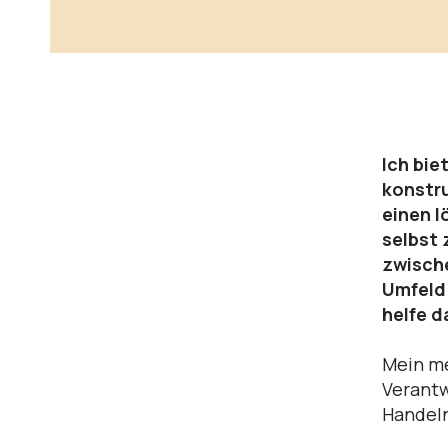
Ich bie
konstr
einen l
selbst 
zwische
Umfeld 
helfe d
Mein m
Verantw
Handel