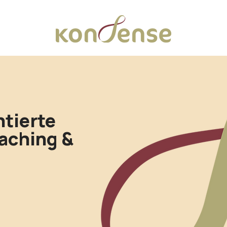
tierte
aching &