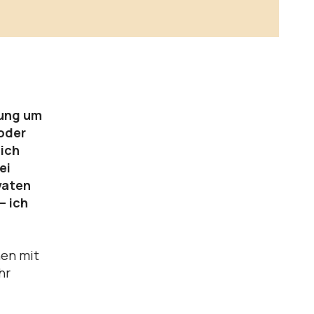
zung um
oder
ich
ei
vaten
– ich
hen mit
hr