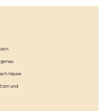
beln.
t genau
nach Hause
etzen und