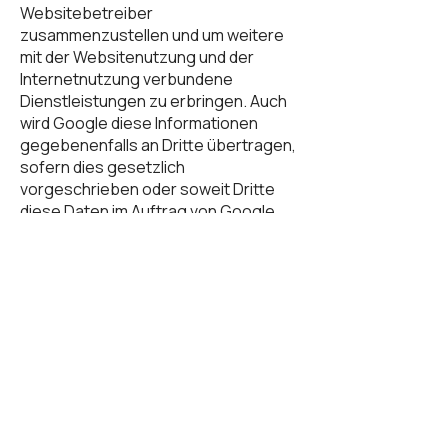
Websitebetreiber
zusammenzustellen und um weitere
mit der Websitenutzung und der
Internetnutzung verbundene
Dienstleistungen zu erbringen. Auch
wird Google diese Informationen
gegebenenfalls an Dritte übertragen,
sofern dies gesetzlich
vorgeschrieben oder soweit Dritte
diese Daten im Auftrag von Google
verarbeiten. Die im Rahmen von
Google Analytics von Ihrem Browser
übermittelte IP-Adresse wird nicht mit
anderen Daten von Google
zusammengeführt. Sie können die
Installation der Cookies durch eine
entsprechende Einstellung Ihrer
Browser Software verhindern; wir
weisen Sie jedoch darauf hin, dass Sie
in diesem Fall gegebenenfalls nicht