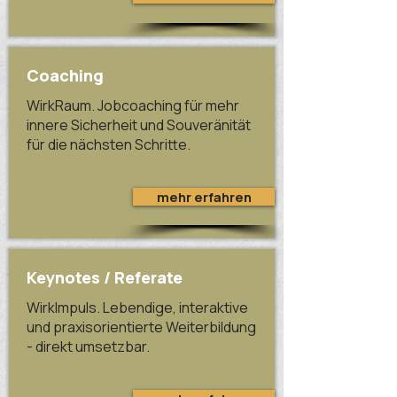
Coaching
WirkRaum. Jobcoaching für mehr
innere Sicherheit und Souveränität
für die nächsten Schritte.
mehr erfahren
Keynotes / Referate
WirkImpuls. Lebendige, interaktive
und praxisorientierte Weiterbildung
- direkt umsetzbar.