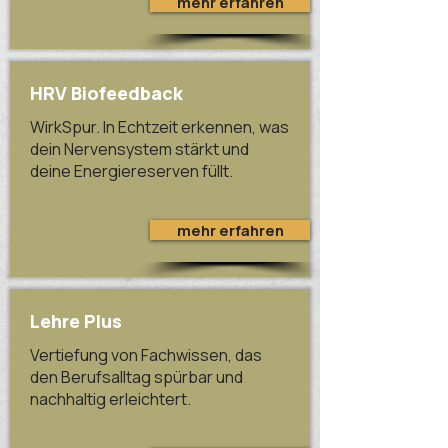
mehr erfahren
HRV Biofeedback
WirkSpur. In Echtzeit erkennen, was
dein Nervensystem stärkt und
deine Energiereserven füllt.
mehr erfahren
Lehre Plus
Vertiefung von Fachwissen, das
den Berufsalltag spürbar und
nachhaltig erleichtert.